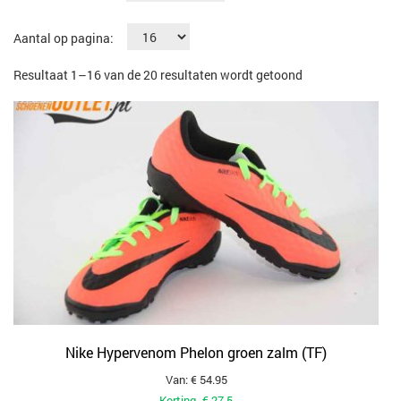
Aantal op pagina:
Gesorteerd
Resultaat 1–16 van de 20 resultaten wordt getoond
op
populariteit
Nike Hypervenom Phelon groen zalm (TF)
Van: € 54.95
Korting -€ 27.5