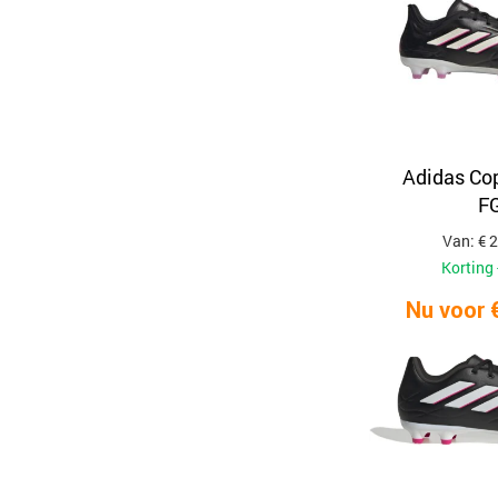
Adidas Co
F
Van: € 
Korting 
Nu voor 