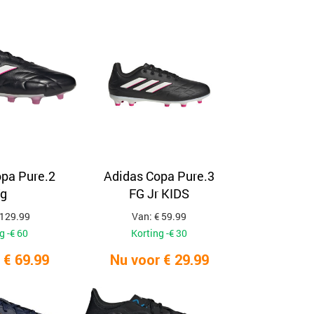
op
populariteit
pa Pure.2
Adidas Copa Pure.3
g
FG Jr KIDS
 129.99
Van: € 59.99
g -€ 60
Korting -€ 30
 € 69.99
Nu voor € 29.99