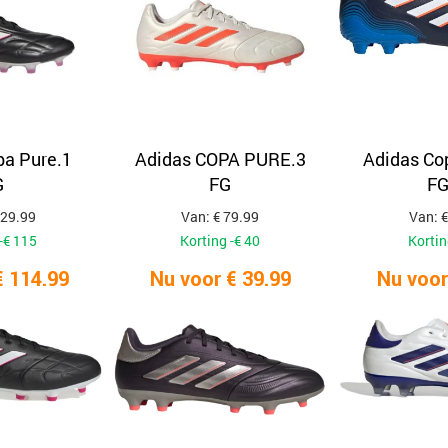
pa Pure.1
Adidas COPA PURE.3
Adidas Co
G
FG
FG
229.99
Van: € 79.99
Van: €
-€ 115
Korting -€ 40
Kortin
€ 114.99
Nu voor € 39.99
Nu voor