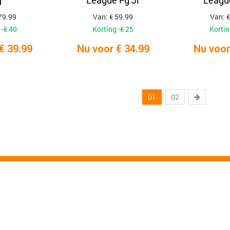
g
League Fg Jr
League
79.99
Van: € 59.99
Van: €
 -€ 40
Korting -€ 25
Kortin
€ 39.99
Nu voor € 34.99
Nu voor
01
02