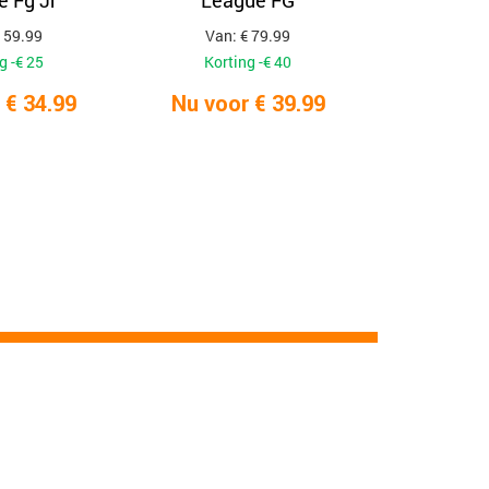
 Fg Jr
League FG
 59.99
Van: € 79.99
g -€ 25
Korting -€ 40
 € 34.99
Nu voor € 39.99