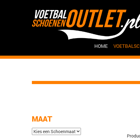
HOME
VOETBALS
MAAT
Produc