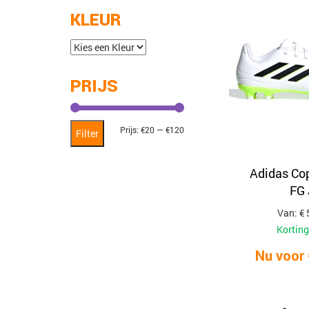
KLEUR
PRIJS
Min.
Max.
Prijs:
€20
—
€120
Filter
prijs
prijs
Adidas Co
FG 
Van: € 
Korting
Nu voor 