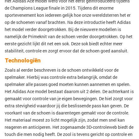
Het Adidas Ace model werd voor het eerst geïntroduceerd tijdens
de Champions League finale in 2015. Tijdens dit enorme
sportevenement kon iedereen gelijk hoe onze wereldsterren het er
op de schoenen vanaf brachten. Na deze introductie heeft Adidas
het model verder doorgetrokken. Bij de nieuwere modellen is
namelijk de Primeknit van de schoen verder doorgetrokken. Op het
eerste gezicht lijkt dit net een sok. Deze sok biedt echter meer
stabiliteit, controle en zorgt ervoor dat de schoen goed aansluit.
Technologiën
Zoals al eerder beschreven is de schoen ontwikkeld voor de
spelmaker. Hierbij was controle extra belangrijk, omdat de
spelmaker alle passes goed moeten kunnen aannemen en spelen.
Het Adidas Ace model bestaat daarom uit 2 delen. De achterkant is
gemaakt voor controle van je eigen bewegingen. De hiel zorgt voor
extra stevigheid waardoor jij die beslissende pass kan geven. De
voorkant van de schoen is daarentegen gemakt voor de controle.
Het materiaal moest zo licht mogelijk zijn, zodat men snel kan
reageren en anticiperen. Het zogenaamde 3D-controleweb biedt de
touch die men nodig heeft. De zool is tevens gericht op controle en