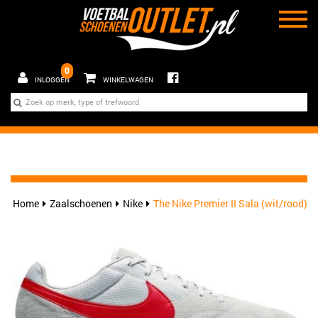
0
INLOGGEN
WINKELWAGEN
Home
Zaalschoenen
Nike
The Nike Premier II Sala (wit/rood)