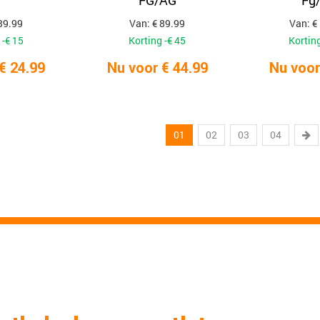
r
FG/AG
Fg
39.99
Van: € 89.99
Van: €
 -€ 15
Korting -€ 45
Korting
€ 24.99
Nu voor € 44.99
Nu voor
01
02
03
04