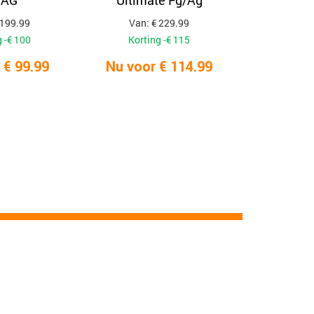
/AG
Ultimate Fg/Ag
 199.99
Van: € 229.99
 -€ 100
Korting -€ 115
 € 99.99
Nu voor € 114.99