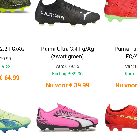
 2.2 FG/AG
Puma Ultra 3.4 Fg/Ag
Puma Fut
(zwart groen)
FG/A
129.99
 -€ 65
Van: € 79.95
Van: €
Korting -€ 39.96
Kortin
€ 64.99
Nu voor € 39.99
Nu voor