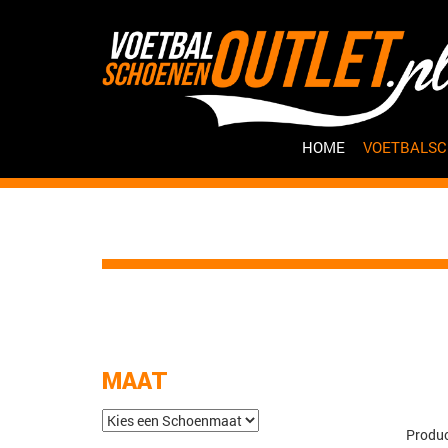
HOME
VOETBALS
MAAT
Produc