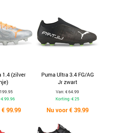
op
populariteit
1.4 (zilver
Puma Ultra 3.4 FG/AG
nje)
Jr zwart
 199.95
Van: € 64.99
-€ 99.96
Korting -€ 25
 € 99.99
Nu voor € 39.99