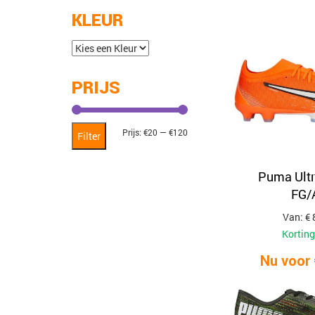
KLEUR
PRIJS
Min.
Max.
Prijs:
€20
—
€120
Filter
prijs
prijs
Puma Ult
FG/
Van: € 
Korting
Nu voor 