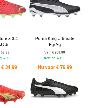
ure Z 3.4
Puma King Ultimate
G Jr
Fg/Ag
 69.99
Van: € 209.99
g -€ 35
Korting -€ 130
 € 34.99
Nu voor € 79.99