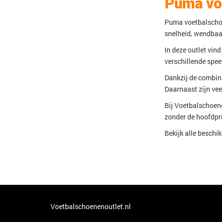
Puma vo
Puma voetbalschoe
snelheid, wendbaar
In deze outlet vin
verschillende speel
Dankzij de combin
Daarnaast zijn vee
Bij Voetbalschoene
zonder de hoofdpri
Bekijk alle beschi
Voetbalschoenenoutlet.nl