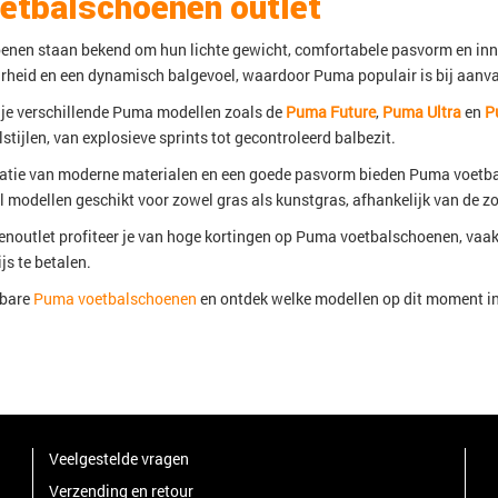
etbalschoenen outlet
nen staan bekend om hun lichte gewicht, comfortabele pasvorm en innov
heid en een dynamisch balgevoel, waardoor Puma populair is bij aanval
d je verschillende Puma modellen zoals de
Puma Future
,
Puma Ultra
en
P
stijlen, van explosieve sprints tot gecontroleerd balbezit.
atie van moderne materialen en een goede pasvorm bieden Puma voetbal
l modellen geschikt voor zowel gras als kunstgras, afhankelijk van de zo
noutlet profiteer je van hoge kortingen op Puma voetbalschoenen, vaak 
js te betalen.
kbare
Puma voetbalschoenen
en ontdek welke modellen op dit moment in 
Veelgestelde vragen
Verzending en retour