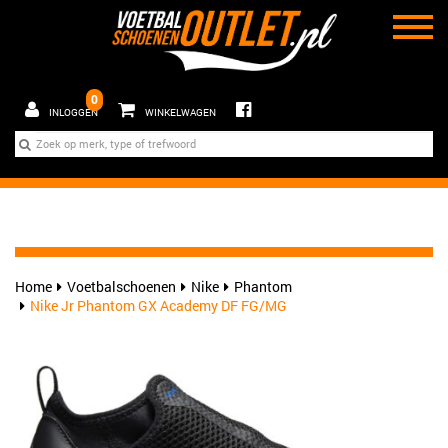
0
INLOGGEN
WINKELWAGEN
Home
Voetbalschoenen
Nike
Phantom
Nike Jr Phantom GX Academy DF FG/MG