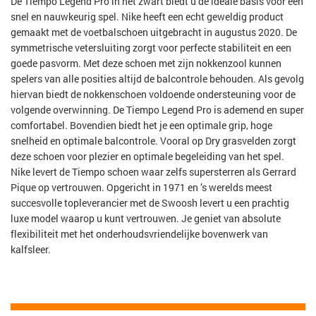
De Tiempo Legend Pro in het zwart biedt u de ideale basis voor een
snel en nauwkeurig spel. Nike heeft een echt geweldig product
gemaakt met de voetbalschoen uitgebracht in augustus 2020. De
symmetrische vetersluiting zorgt voor perfecte stabiliteit en een
goede pasvorm. Met deze schoen met zijn nokkenzool kunnen
spelers van alle posities altijd de balcontrole behouden. Als gevolg
hiervan biedt de nokkenschoen voldoende ondersteuning voor de
volgende overwinning. De Tiempo Legend Pro is ademend en super
comfortabel. Bovendien biedt het je een optimale grip, hoge
snelheid en optimale balcontrole. Vooral op Dry grasvelden zorgt
deze schoen voor plezier en optimale begeleiding van het spel.
Nike levert de Tiempo schoen waar zelfs supersterren als Gerrard
Pique op vertrouwen. Opgericht in 1971 en ’s werelds meest
succesvolle topleverancier met de Swoosh levert u een prachtig
luxe model waarop u kunt vertrouwen. Je geniet van absolute
flexibiliteit met het onderhoudsvriendelijke bovenwerk van
kalfsleer.