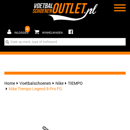
0
INLOGGEN
WINKELWAGEN
Home
Voetbalschoenen
Nike
TIEMPO
Nike Tiempo Legend 8 Pro FG