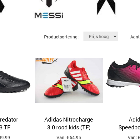
Productsortering:
Aant
redator
Adidas Nitrocharge
Adid
3 TF
3.0 rood kids (TF)
Speedpor
89.99
Van: € 54.95
Van: €