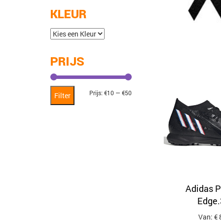
KLEUR
PRIJS
Min.
Max.
Prijs:
€10
—
€50
Filter
prijs
prijs
Adidas P
Edge.
Van: € 