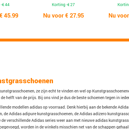
 -€ 44
Korting -€ 27
Kortin
€ 45.99
Nu voor € 27.95
Nu voor
nstgrasschoenen
unstgrasschoenen, ze zijn echt te vinden en wel op Kunstgrasschoeneno
e helft van de prijs. Bij ons vind je dus de beste schoenen tegen in ieder
illende modellen adidas op voorraad. Denk hierbij aan de bekende Adid
, de Adidas adipure kunstgrasschoenen, de Adidas adizero kunstgrass
e de verschillende Adidas series weer aan met nieuwe adidas kunstgrass
oegevoegd, worden in de winkels misschien net van de schappen gehaa