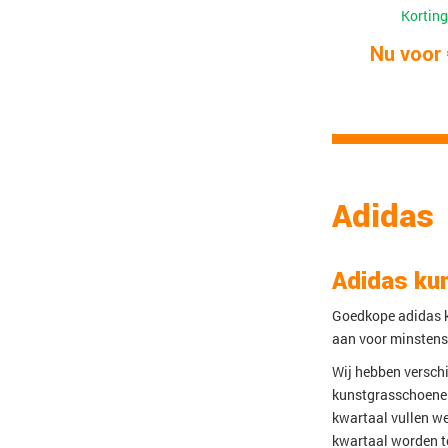
Korting
Nu voor 
Adidas
Adidas ku
Goedkope adidas k
aan voor minstens d
Wij hebben versch
kunstgrasschoenen
kwartaal vullen w
kwartaal worden t