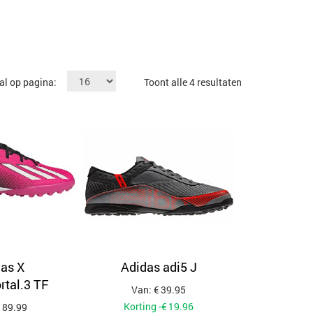
Gesorteerd
al op pagina:
Toont alle 4 resultaten
op
populariteit
as X
Adidas adi5 J
tal.3 TF
Van: € 39.95
Korting -€ 19.96
 89.99