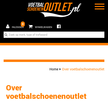
0
INLOGGEN
WINKELWAGEN
Home
Over voetbalschoenenoutlet
Over
voetbalschoenenoutlet