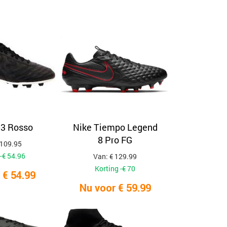
op
populariteit
D3 Rosso
Nike Tiempo Legend
8 Pro FG
 109.95
-€ 54.96
Van: € 129.99
Korting -€ 70
 € 54.99
Nu voor € 59.99