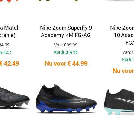
ra Match
Nike Zoom Superfly 9
Nike Zoom
oranje)
Academy KM FG/AG
10 Aca
FG
84.99
Van: € 99.99
-€ 42.5
Korting -€ 55
Van: €
Kortin
€ 42.49
Nu voor € 44.99
Nu voor