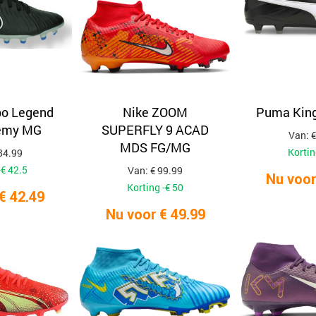
po Legend
Nike ZOOM
Puma King
emy MG
SUPERFLY 9 ACAD
Van: €
MDS FG/MG
Kortin
84.99
-€ 42.5
Van: € 99.99
Nu voor
Korting -€ 50
€ 42.49
Nu voor € 49.99