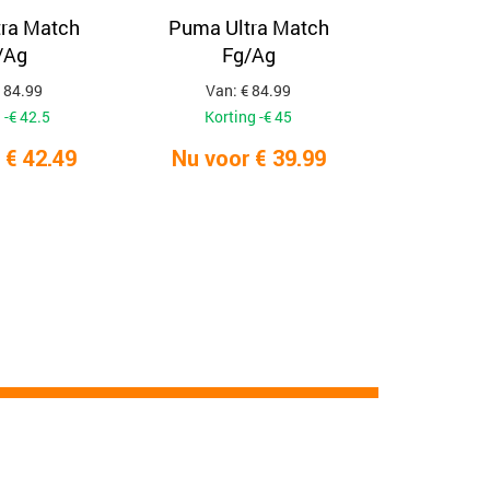
ra Match
Puma Ultra Match
/Ag
Fg/Ag
 84.99
Van: € 84.99
 -€ 42.5
Korting -€ 45
 € 42.49
Nu voor € 39.99