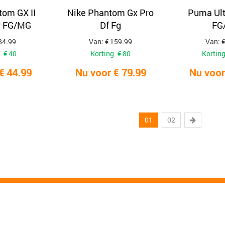
tom GX II
Nike Phantom Gx Pro
Puma Ult
 FG/MG
Df Fg
FG
84.99
Van: € 159.99
Van: €
 -€ 40
Korting -€ 80
Korting
€ 44.99
Nu voor € 79.99
Nu voor
01
02