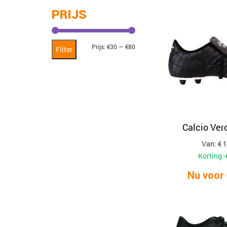
PRIJS
Min.
Max.
Prijs:
€30
—
€80
Filter
prijs
prijs
Calcio Ver
Van: € 
Korting -
Nu voor 