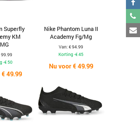
 Superfly
Nike Phantom Luna II
demy KM
Academy Fg/Mg
/MG
Van: € 94.99
Korting -€ 45
 99.99
g -€ 50
Nu voor € 49.99
 € 49.99