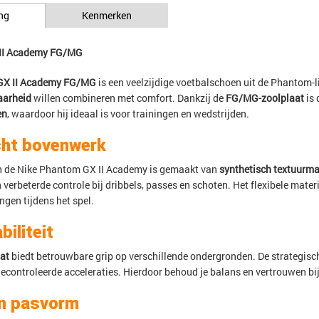
ng
Kenmerken
II Academy FG/MG
GX II Academy FG/MG
is een veelzijdige voetbalschoen uit de Phantom-l
aarheid
willen combineren met comfort. Dankzij de
FG/MG-zoolplaat
is 
en
, waardoor hij ideaal is voor trainingen en wedstrijden.
cht bovenwerk
n de Nike Phantom GX II Academy is gemaakt van
synthetisch textuurma
 verbeterde controle bij dribbels, passes en schoten. Het flexibele mater
ngen tijdens het spel.
biliteit
at
biedt betrouwbare grip op verschillende ondergronden. De strategisc
gecontroleerde acceleraties. Hierdoor behoud je balans en vertrouwen bij
n pasvorm