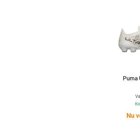
Puma U
Va
Ko
Nu v