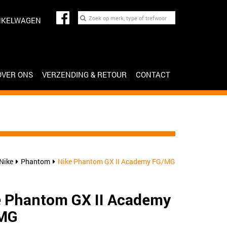
NKELWAGEN
OVER ONS
VERZENDING & RETOUR
CONTACT
Nike
Phantom
Nike Phantom GX II Academy FG/MG
e Phantom GX II Academy
MG