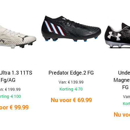
ltra 1.3 11TS
Predator Edge.2 FG
Unde
Fg/AG
Magnet
Van: € 139.99
FG 
Korting -€ 70
n: € 199.99
rting -€ 100
Van
Nu voor € 69.99
Kort
oor € 99.99
Nu vo