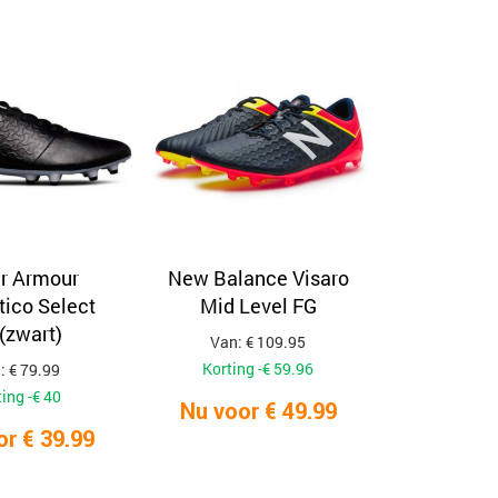
r Armour
New Balance Visaro
ico Select
Mid Level FG
(zwart)
Van: € 109.95
Korting -€ 59.96
: € 79.99
ing -€ 40
Nu voor € 49.99
or € 39.99