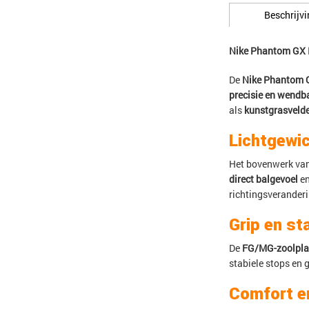
Beschrijvi
Nike Phantom GX 
De
Nike Phantom 
precisie en wendb
als
kunstgrasveld
Lichtgewi
Het bovenwerk va
direct balgevoel
en
richtingsveranderi
Grip en sta
De
FG/MG-zoolpla
stabiele stops en 
Comfort e