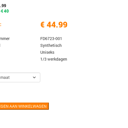
4.99
-€ 40
€ 44.99
:
ummer
FD6723-001
l
Synthetisch
Uniseks
1/3 werkdagen
EGEN AAN WINKELWAGEN