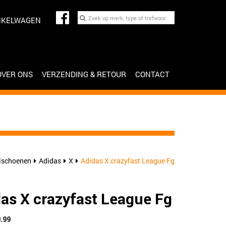
NKELWAGEN
OVER ONS
VERZENDING & RETOUR
CONTACT
lschoenen
Adidas
X
Adidas X crazyfast League Fg
as X crazyfast League Fg
9.99