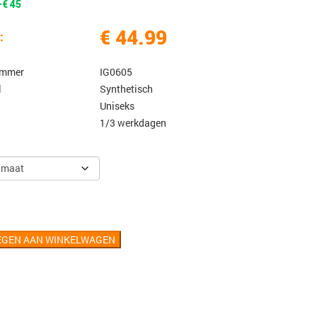
-€ 45
€ 44.99
:
ummer
IG0605
l
Synthetisch
Uniseks
1/3 werkdagen
EGEN AAN WINKELWAGEN