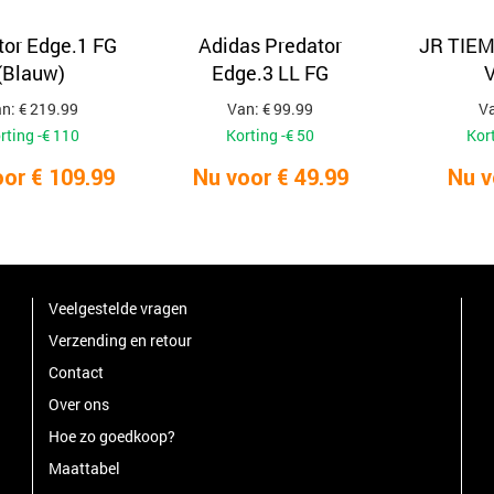
tor Edge.1 FG
Adidas Predator
JR TIE
(Blauw)
Edge.3 LL FG
V
n: € 219.99
Van: € 99.99
Va
rting -€ 110
Korting -€ 50
Kort
or € 109.99
Nu voor € 49.99
Nu v
Veelgestelde vragen
Verzending en retour
Contact
Over ons
Hoe zo goedkoop?
Maattabel