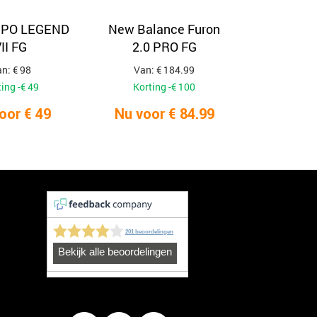
MPO LEGEND
New Balance Furon
II FG
2.0 PRO FG
n: € 98
Van: € 184.99
ing -€ 49
Korting -€ 100
oor € 49
Nu voor € 84.99