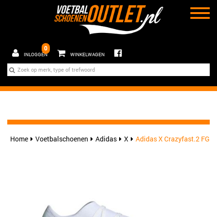
0
INLOGGEN
WINKELWAGEN
Home
Voetbalschoenen
Adidas
X
Adidas X Crazyfast.2 FG