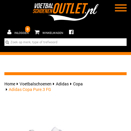
0
INLOGGEN
WINKELWAGEN
Home
Voetbalschoenen
Adidas
Copa
Adidas Copa Pure.3 FG