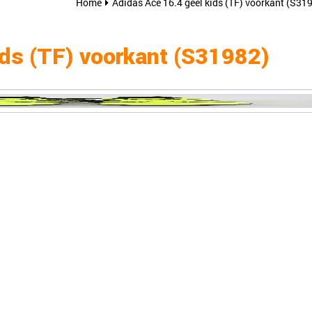
Home
Adidas Ace 16.4 geel kids (TF) voorkant (S31
ids (TF) voorkant (S31982)