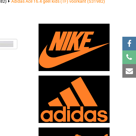
982)
Adidas Ace 16.4 geel kids (TF) voorkant (S31982)