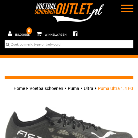
0
INLOGGEN
WINKELWAGEN
Home
Voetbalschoenen
Puma
Ultra
Puma Ultra 1.4 FG