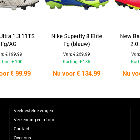
ltra 1.3 11TS
Nike Superfly 8 Elite
New Ba
Fg/AG
Fg (blauw)
2.0
n: € 199.99
Van: € 269.99
Van:
rting -€ 100
Korting -€ 135
Kort
oor € 99.99
Nu voor € 134.99
Nu vo
Veelgestelde vragen
Verzending en retour
Contact
Over ons