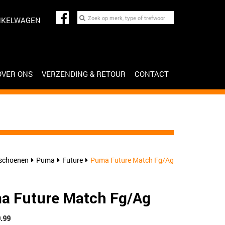
NKELWAGEN
OVER ONS
VERZENDING & RETOUR
CONTACT
schoenen
Puma
Future
Puma Future Match Fg/Ag
a Future Match Fg/Ag
9.99