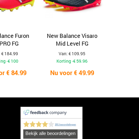
lance Furon
New Balance Visaro
 PRO FG
Mid Level FG
 € 184.99
Van: € 109.95
ing -€ 100
Korting -€ 59.96
or € 84.99
Nu voor € 49.99