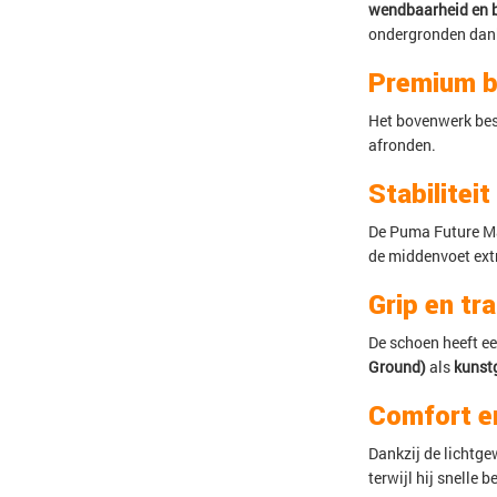
wendbaarheid en b
ondergronden dan
Premium b
Het bovenwerk bes
afronden.
Stabilitei
De Puma Future M
de middenvoet extr
Grip en tr
De schoen heeft e
Ground)
als
kunstg
Comfort e
Dankzij de lichtg
terwijl hij snelle