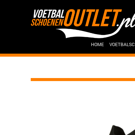
HOME
VOETBALS