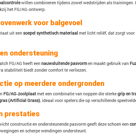
alcontrole
willen combineren tijdens zowel wedstrijden als trainingen. 
kzij het FG/AG‑ontwerp.
ovenwerk voor balgevoel
taat uit een
soepel synthetisch materiaal
met licht reliëf, dat zorgt voo
t en ondersteuning
atch FG/AG heeft een
nauwsluitende pasvorm
en maakt gebruik van
Fuz
a stabiliteit biedt zonder comfort te verliezen.
actie op meerdere ondergronden
en
FG/AG‑zoolplaat
met een combinatie van noppen die sterke
grip en tr
ras (Artificial Grass)
, ideaal voor spelers die op verschillende speelvelde
n prestaties
ewicht constructie en ondersteunende pasvorm geeft deze schoen een
com
 bewegingen en scherpe wendingen ondersteunt.