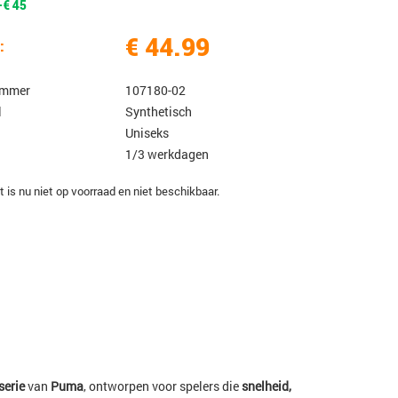
-€ 45
€ 44.99
:
ummer
107180-02
l
Synthetisch
Uniseks
1/3 werkdagen
t is nu niet op voorraad en niet beschikbaar.
serie
van
Puma
, ontworpen voor spelers die
snelheid,