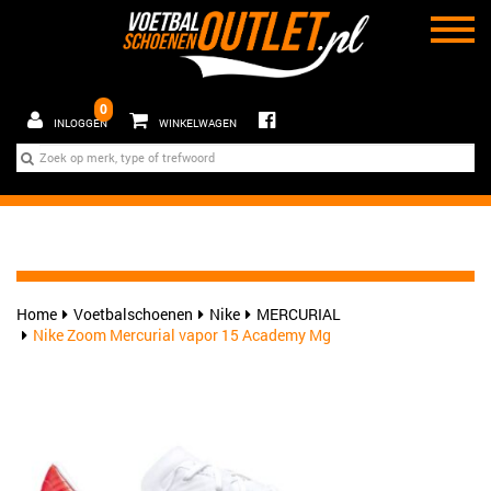
0
INLOGGEN
WINKELWAGEN
Home
Voetbalschoenen
Nike
MERCURIAL
Nike Zoom Mercurial vapor 15 Academy Mg