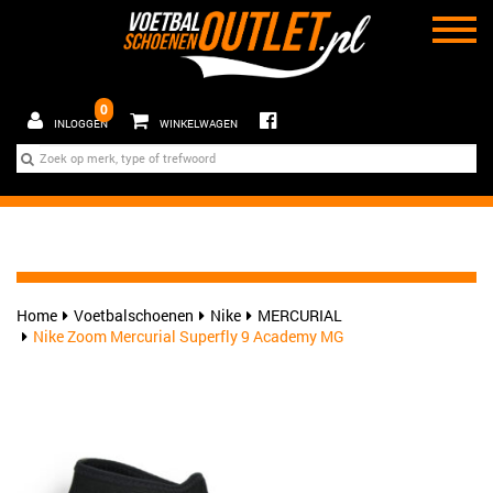
0
INLOGGEN
WINKELWAGEN
Home
Voetbalschoenen
Nike
MERCURIAL
Nike Zoom Mercurial Superfly 9 Academy MG