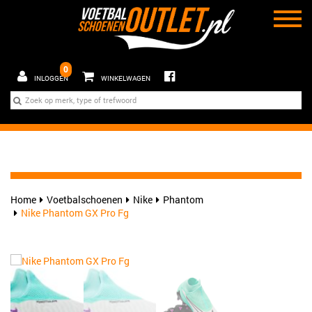
0
INLOGGEN
WINKELWAGEN
Home
Voetbalschoenen
Nike
Phantom
Nike Phantom GX Pro Fg