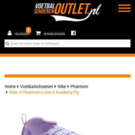
0
INLOGGEN
WINKELWAGEN
Home
Voetbalschoenen
Nike
Phantom
Nike Jr Phantom Luna II Academy Fg