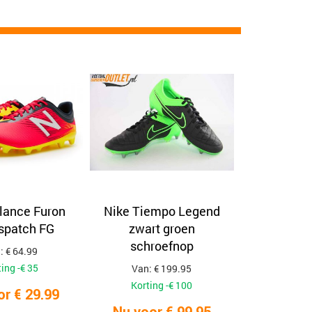
lance Furon
Nike Tiempo Legend
ispatch FG
zwart groen
schroefnop
: € 64.99
ing -€ 35
Van: € 199.95
Korting -€ 100
or € 29.99
Nu voor € 99.95