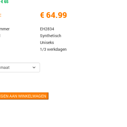
-€ 65
€ 64.99
:
ummer
EH2834
l
Synthetisch
Uniseks
1/3 werkdagen
EGEN AAN WINKELWAGEN