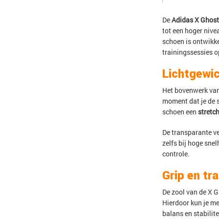
De
Adidas X Ghos
tot een hoger nive
schoen is ontwikk
trainingssessies o
Lichtgewic
Het bovenwerk van
moment dat je de s
schoen een
stretc
De transparante ve
zelfs bij hoge snel
controle.
Grip en tr
De zool van de X G
Hierdoor kun je me
balans en stabilit