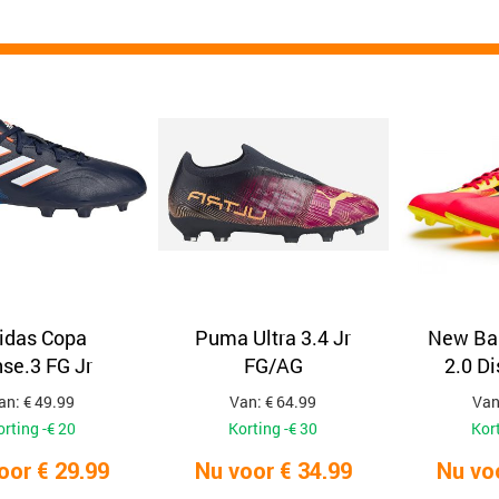
idas Copa
Puma Ultra 3.4 Jr
New Ba
se.3 FG Jr
FG/AG
2.0 D
an: € 49.99
Van: € 64.99
Van
orting -€ 20
Korting -€ 30
Kort
oor € 29.99
Nu voor € 34.99
Nu vo