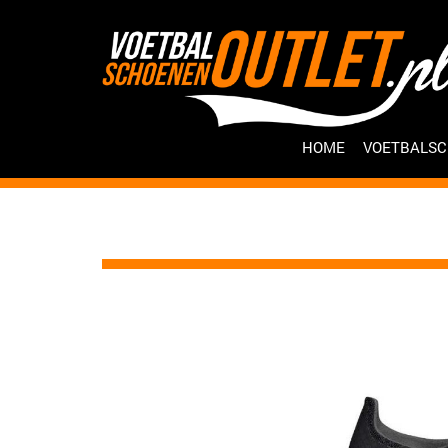
HOME
VOETBALS