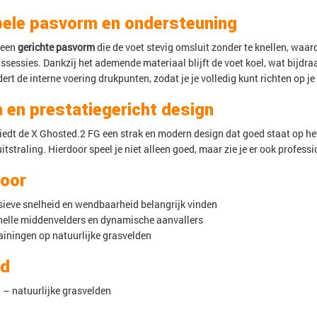
ele pasvorm en ondersteuning
 een
gerichte pasvorm
die de voet stevig omsluit zonder te knellen, waard
gssessies. Dankzij het ademende materiaal blijft de voet koel, wat bijdr
rt de interne voering drukpunten, zodat je je volledig kunt richten op j
 en prestatiegericht design
iedt de X Ghosted.2 FG een strak en modern design dat goed staat op het
uitstraling. Hierdoor speel je niet alleen goed, maar zie je er ook professi
voor
osieve snelheid en wendbaarheid belangrijk vinden
snelle middenvelders en dynamische aanvallers
rainingen op natuurlijke grasvelden
nd
 – natuurlijke grasvelden