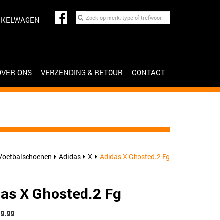
NKELWAGEN
OVER ONS
VERZENDING & RETOUR
CONTACT
Voetbalschoenen
Adidas
X
Adidas X Ghosted.2 Fg
as X Ghosted.2 Fg
29.99