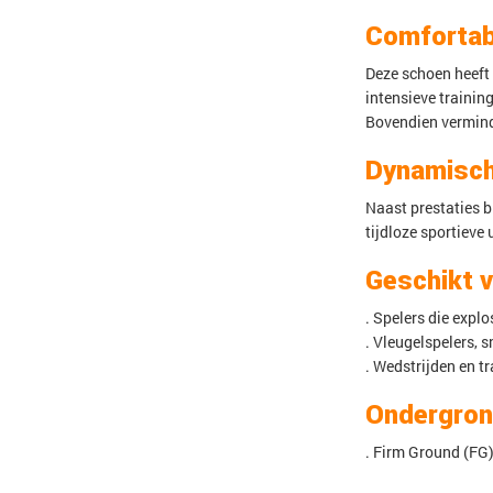
Comfortab
Deze schoen heeft
intensieve trainin
Bovendien verminde
Dynamisch
Naast prestaties b
tijdloze sportieve 
Geschikt 
. Spelers die expl
. Vleugelspelers, 
. Wedstrijden en t
Ondergro
. Firm Ground (FG)