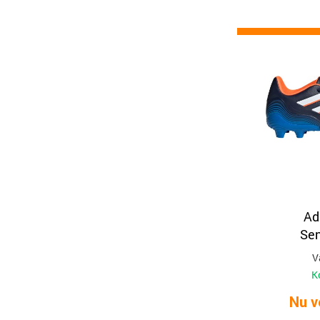
Ad
Sen
V
K
Nu v