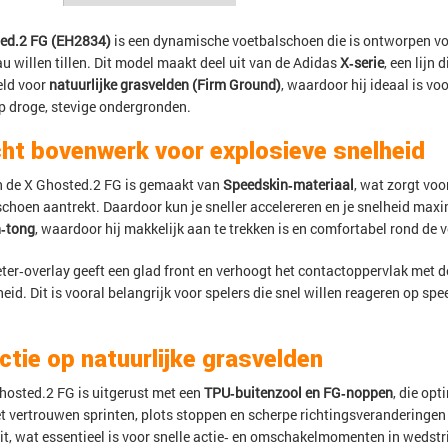
ted.2 FG (EH2834)
is een dynamische voetbalschoen die is ontworpen voo
au willen tillen. Dit model maakt deel uit van de Adidas
X‑serie
, een lijn 
eld voor
natuurlijke grasvelden (Firm Ground)
, waardoor hij ideaal is vo
p droge, stevige ondergronden.
ht bovenwerk voor explosieve snelheid
 de X Ghosted.2 FG is gemaakt van
Speedskin‑materiaal
, wat zorgt voo
choen aantrekt. Daardoor kun je sneller accelereren en je snelheid maxi
h‑tong
, waardoor hij makkelijk aan te trekken is en comfortabel rond de vo
ter‑overlay geeft een glad front en verhoogt het contactoppervlak met de
heid. Dit is vooral belangrijk voor spelers die snel willen reageren op sp
actie op natuurlijke grasvelden
hosted.2 FG is uitgerust met een
TPU‑buitenzool en FG‑noppen
, die opt
t vertrouwen sprinten, plots stoppen en scherpe richtingsveranderingen 
eit, wat essentieel is voor snelle actie‑ en omschakelmomenten in wedstr