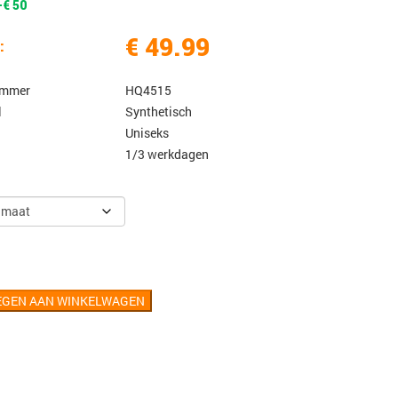
-€ 50
€ 49.99
:
ummer
HQ4515
l
Synthetisch
Uniseks
1/3 werkdagen
EGEN AAN WINKELWAGEN