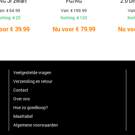
AG Jr zwart
FG/AG
2.0 D
an: € 64.99
Van: € 199.99
Van
orting -€ 25
Korting -€ 120
Kort
oor € 39.99
Nu voor € 79.99
Nu vo
Veelgestelde vragen
Verzending en retour
Contact
Over ons
Hoe zo goedkoop?
Maattabel
Algemene voorwaarden