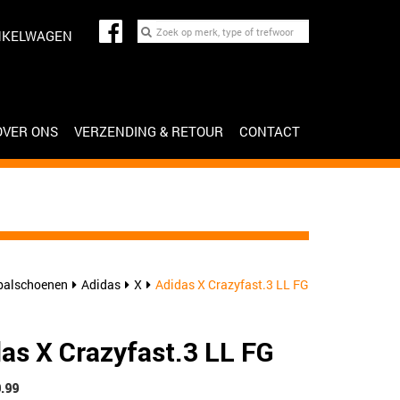
NKELWAGEN
OVER ONS
VERZENDING & RETOUR
CONTACT
balschoenen
Adidas
X
Adidas X Crazyfast.3 LL FG
as X Crazyfast.3 LL FG
9.99