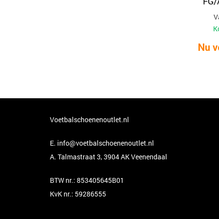
FG/
V
K
Nu v
Voetbalschoenenoutlet.nl
E.
info@voetbalschoenenoutlet.nl
A. Talmastraat 3, 3904 AK Veenendaal
BTW nr.: 853405645B01
KvK nr.: 59286555