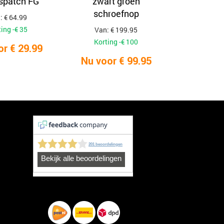
ispatch FG
zwart groen
schroefnop
: € 64.99
ing -€ 35
Van: € 199.95
Korting -€ 100
or € 29.99
Nu voor € 99.95