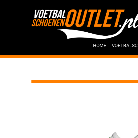
HOME
VOETBALS