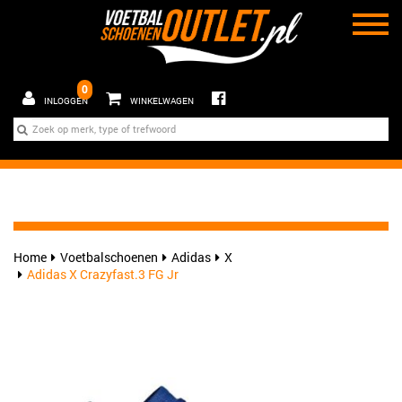
0
INLOGGEN
WINKELWAGEN
Home
Voetbalschoenen
Adidas
X
Adidas X Crazyfast.3 FG Jr