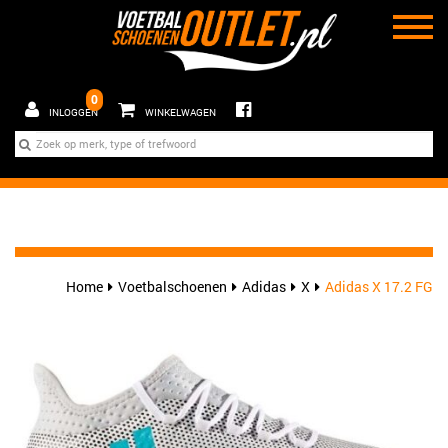
0
INLOGGEN
WINKELWAGEN
Home
Voetbalschoenen
Adidas
X
Adidas X 17.2 FG