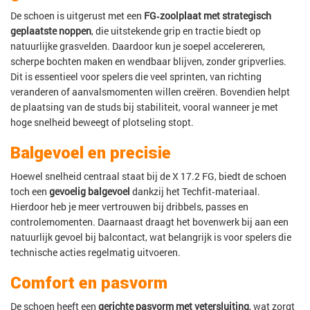
De schoen is uitgerust met een
FG‑zoolplaat met strategisch
geplaatste noppen
, die uitstekende grip en tractie biedt op
natuurlijke grasvelden. Daardoor kun je soepel accelereren,
scherpe bochten maken en wendbaar blijven, zonder gripverlies.
Dit is essentieel voor spelers die veel sprinten, van richting
veranderen of aanvalsmomenten willen creëren. Bovendien helpt
de plaatsing van de studs bij stabiliteit, vooral wanneer je met
hoge snelheid beweegt of plotseling stopt.
Balgevoel en precisie
Hoewel snelheid centraal staat bij de X 17.2 FG, biedt de schoen
toch een
gevoelig balgevoel
dankzij het Techfit‑materiaal.
Hierdoor heb je meer vertrouwen bij dribbels, passes en
controlemomenten. Daarnaast draagt het bovenwerk bij aan een
natuurlijk gevoel bij balcontact, wat belangrijk is voor spelers die
technische acties regelmatig uitvoeren.
Comfort en pasvorm
De schoen heeft een
gerichte pasvorm met vetersluiting
, wat zorgt