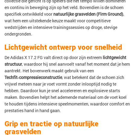
collectie die gericht is op spelers die het tempo willen domineren
en continu in beweging zijn op het veld. Bovendien is de schoen
specifiek ontwikkeld voor
natuurlijke grasvelden (Firm Ground)
,
wat hem een uitstekende keuze maakt voor competitieve
wedstrijden en intensieve trainingssessies op droge, stevige
ondergronden.
Lichtgewicht ontwerp voor snelheid
De Adidas X 17.2 FG valt direct op door zijn extreem
lichtgewicht
structuur
, waardoor hij snel aanvoelt vanaf het moment dat je hem
aantrekt. Het bovenwerk maakt gebruik van een
Techfit‑compressieconstructie
, wat betekent dat de schoen zich
vrijwel meteen naar je voet vormt zonder inlooptijd nodig te
hebben. Daardoor kun je snel accelereren en explosieve starts
maken. Bovendien helpt het ademende materiaal om de voet koel
te houden tijdens intensieve speelmomenten, waardoor comfort en
prestaties hand in hand gaan.
Grip en tractie op natuurlijke
grasvelden