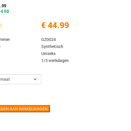
4.99
-€ 50
€ 44.99
:
ummer
GZ0024
l
Synthetisch
Uniseks
1/3 werkdagen
EGEN AAN WINKELWAGEN