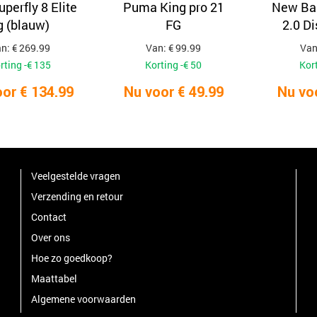
uperfly 8 Elite
Puma King pro 21
New Ba
g (blauw)
FG
2.0 D
n: € 269.99
Van: € 99.99
Van
rting -€ 135
Korting -€ 50
Kort
or € 134.99
Nu voor € 49.99
Nu vo
Veelgestelde vragen
Verzending en retour
Contact
Over ons
Hoe zo goedkoop?
Maattabel
Algemene voorwaarden