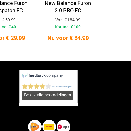
lance Furon
New Balance Furon
ispatch FG
2.0 PRO FG
: € 69.99
Van: € 184.99
ing -€ 40
Korting -€ 100
or € 29.99
Nu voor € 84.99