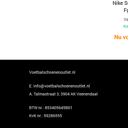
Nike S
F
Va
Ko
Nu vo
Voetbalschoenenoutlet.nl
E.
info@voetbalschoenenoutlet.nl
A. Talmastraat 3, 3904 AK Veenendaal
BTW nr.: 853405645B01
KvK nr.: 59286555