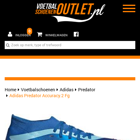
0
INLOGGEN
WINKELWAGEN
Home
Voetbalschoenen
Adidas
Predator
Adidas Predator Accuracy.2 Fg