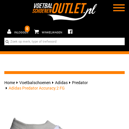
0
INLOGGEN
WINKELWAGEN
Home
Voetbalschoenen
Adidas
Predator
Adidas Predator Accuracy.2 FG