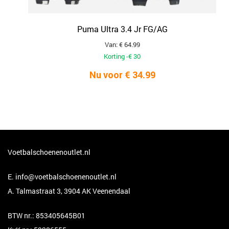
Puma Ultra 3.4 Jr FG/AG
Van: € 64.99
Korting -€ 30
Nu voor € 34.99
Voetbalschoenenoutlet.nl
E.
info@voetbalschoenenoutlet.nl
A. Talmastraat 3, 3904 AK Veenendaal
BTW nr.: 853405645B01