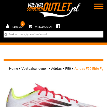
0
INLOGGEN
WINKELWAGEN
Home
Voetbalschoenen
Adidas
F50
Adidas F50 Elite Fg