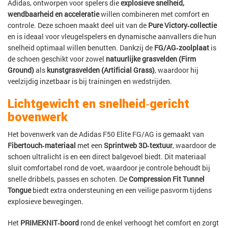
Adidas, ontworpen voor spelers die
explosieve snelheid,
wendbaarheid en acceleratie
willen combineren met comfort en
controle. Deze schoen maakt deel uit van de
Pure Victory‑collectie
en is ideaal voor vleugelspelers en dynamische aanvallers die hun
snelheid optimaal willen benutten. Dankzij de
FG/AG‑zoolplaat
is
de schoen geschikt voor zowel
natuurlijke grasvelden (Firm
Ground)
als
kunstgrasvelden (Artificial Grass)
, waardoor hij
veelzijdig inzetbaar is bij trainingen en wedstrijden.
Lichtgewicht en snelheid‑gericht
bovenwerk
Het bovenwerk van de Adidas F50 Elite FG/AG is gemaakt van
Fibertouch‑materiaal
met een
Sprintweb 3D‑textuur
, waardoor de
schoen ultralicht is en een direct balgevoel biedt. Dit materiaal
sluit comfortabel rond de voet, waardoor je controle behoudt bij
snelle dribbels, passes en schoten. De
Compression Fit Tunnel
Tongue
biedt extra ondersteuning en een veilige pasvorm tijdens
explosieve bewegingen.
Het
PRIMEKNIT‑boord
rond de enkel verhoogt het comfort en zorgt