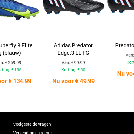
uperfly 8 Elite
Adidas Predator
Predato
g (blauw)
Edge.3 LL FG
Van:
Kort
n: € 269.99
Van: € 99.99
rting -€ 135
Korting -€ 50
Nu vo
or € 134.99
Nu voor € 49.99
Veelgestelde vragen
Verzending en retour