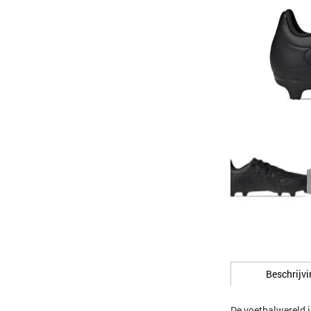
Beschrijvi
De voetbalwereld i