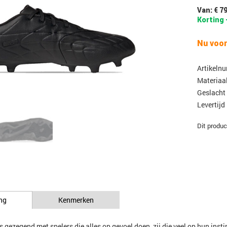
Van: € 7
Korting 
Nu voor
Artikeln
Materiaa
Geslacht
Levertijd
Dit produc
ng
Kenmerken
s gezegend met spelers die alles op gevoel doen, zij die veel op hun ins