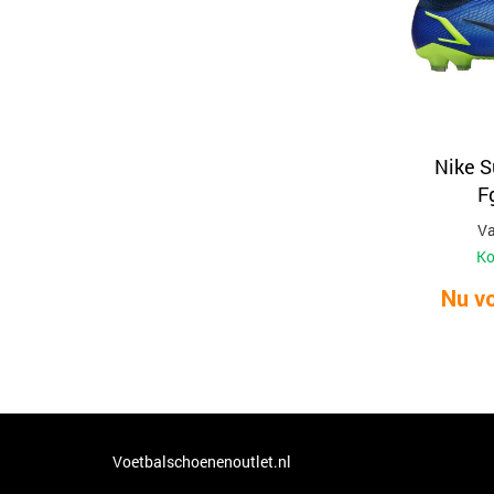
Nike S
F
Va
Ko
Nu vo
Voetbalschoenenoutlet.nl