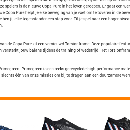
eze spelers is de nieuwe Copa Pure in het leven geroepen. Er gaat een wer
we Copa Pure helpt je elke beweging van je voet om te toveren in de bew
ie ben jij elke tegenstander een stap voor. Til je spel naar een hoger niv
n.
van de Copa Pure zit een vernieuwd Torsionframe. Deze populaire featu
 versterkt jouw balans tijdens de training of wedstrijd. Het Torsionfram
Primegreen. Primegreen is een reeks gerecyclede high-performance mater
 is slechts één van onze missies om bij te dragen aan een duurzamere wer