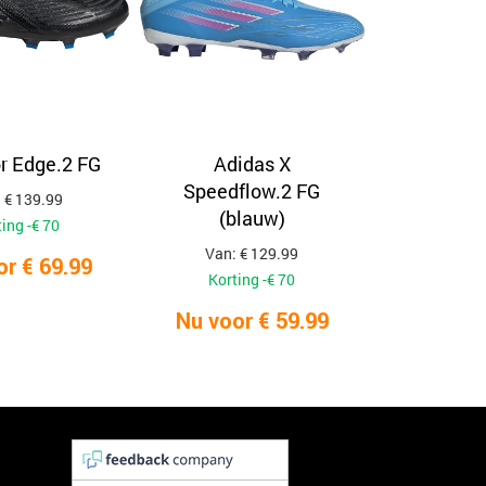
r Edge.2 FG
Adidas X
Speedflow.2 FG
 € 139.99
(blauw)
ing -€ 70
Van: € 129.99
or € 69.99
Korting -€ 70
Nu voor € 59.99