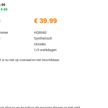
9.99
-€ 40
€ 39.99
:
ummer
HQ8940
l
Synthetisch
Uniseks
1/3 werkdagen
t is nu niet op voorraad en niet beschikbaar.
tinct afgaan en daardoor de mooiste dingen op het veld