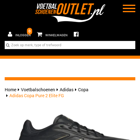
0
INLOGGEN
WINKELWAGEN
Home
Voetbalschoenen
Adidas
Copa
Adidas Copa Pure 2 Elite FG