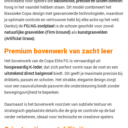
ontwikkeld voor spelers die
balcontrole, precisie en ultiem comfort
hoog in het vaandel hebben staan. Dit model combineert het
klassieke Copa‑design met geavanceerde technologieën, waardoor
je optimale controle en vertrouwen hebt bij elke actie op het veld.
Dankzij de
FG/AG‑zoolplaat
is de schoen geschikt voor zowel
natuurlijke grasvelden (Firm Ground)
als
kunstgrasvelden
(Artificial Grass)
.
Premium bovenwerk van zacht leer
Het bovenwerk van de Copa Elite FG is vervaardigd uit
hoogwaardig K‑leder
, dat zich perfect vormt naar de voet en een
uitstekend direct balgevoel
biedt. Dit geeft je maximale precisie bij
dribbels, passes en schoten. Het strakke, elegante design zorgt
voor een nauwsluitende pasvorm die ondersteuning biedt zonder
bewegingsvrijheid te beperken.
Daarnaast is het bovenwerk voorzien van subtiele textuur en
strategisch geplaatste details die de grip en controle op de bal
verder verbeteren, ideaal voor technische en creatieve spelers.