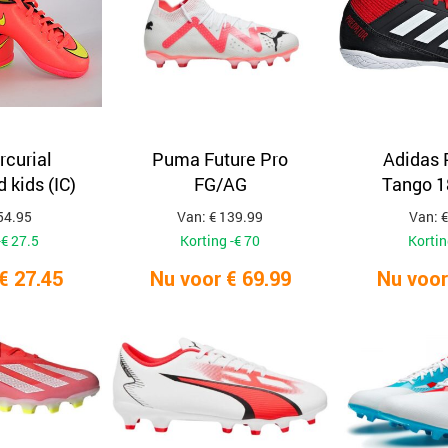
rcurial
Puma Future Pro
Adidas 
d kids (IC)
FG/AG
Tango 18
54.95
Van: € 139.99
Van: €
-€ 27.5
Korting -€ 70
Kortin
€ 27.45
Nu voor € 69.99
Nu voor