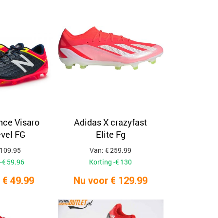
op
populariteit
ce Visaro
Adidas X crazyfast
vel FG
Elite Fg
 109.95
Van: € 259.99
-€ 59.96
Korting -€ 130
 € 49.99
Nu voor € 129.99