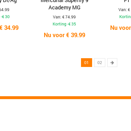
 Df/Ag
Mercurial Superfly 9
FT
Academy MG
64.99
Van: €
 -€ 30
Kortin
Van: € 74.99
Korting -€ 35
€ 34.99
Nu voor
Nu voor € 39.99
01
02