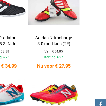
Predator
Adidas Nitrocharge
.3 IN Jr
3.0 rood kids (TF)
 59.99
Van: € 54.95
g -€ 25
Korting -€ 27
 € 34.99
Nu voor € 27.95