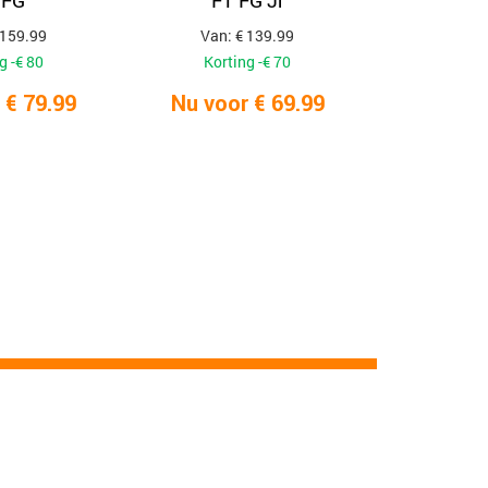
 FG
FT FG Jr
 159.99
Van: € 139.99
g -€ 80
Korting -€ 70
 € 79.99
Nu voor € 69.99