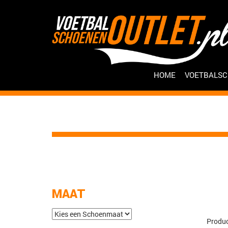
HOME
VOETBALS
MAAT
Produc