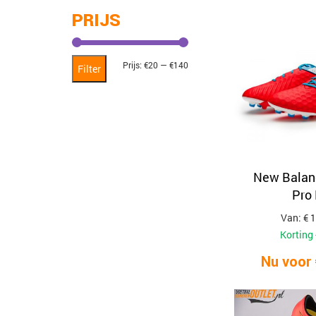
PRIJS
Min.
Max.
Prijs:
€20
—
€140
Filter
prijs
prijs
New Balan
Pro
Van: € 
Korting 
Nu voor 