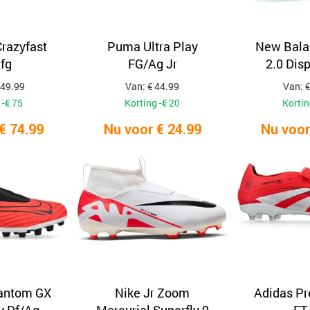
Crazyfast
Puma Ultra Play
New Bala
 fg
FG/Ag Jr
2.0 Dis
149.99
Van: € 44.99
Van: €
 -€ 75
Korting -€ 20
Kortin
€ 74.99
Nu voor € 24.99
Nu voor
hantom GX
Nike Jr Zoom
Adidas Pr