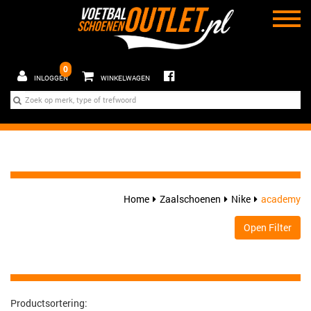
0
INLOGGEN
WINKELWAGEN
Home
Zaalschoenen
Nike
academy
Open Filter
Productsortering: