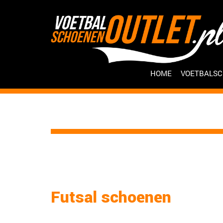
HOME
VOETBALS
Futsal schoenen