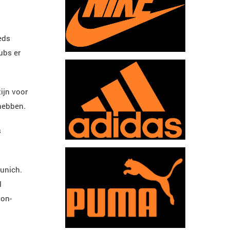
eds
ubs er
ijn voor
 hebben.
s
Munich.
l
non-