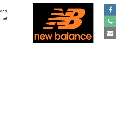
rond.
t het