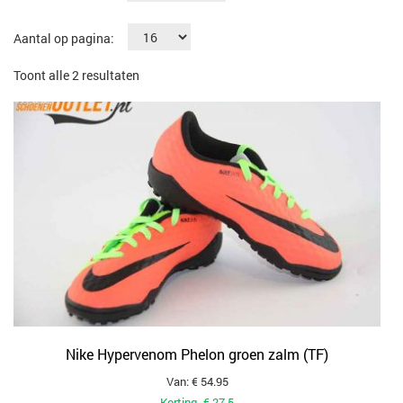
Aantal op pagina:
Gesorteerd
Toont alle 2 resultaten
op
populariteit
Nike Hypervenom Phelon groen zalm (TF)
Van: € 54.95
Korting -€ 27.5