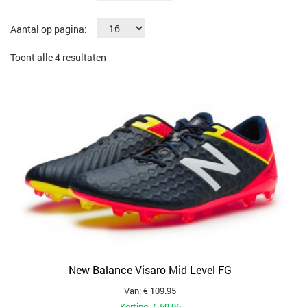
Aantal op pagina:
Gesorteerd
Toont alle 4 resultaten
op
populariteit
New Balance Visaro Mid Level FG
Van: € 109.95
Korting -€ 59.96