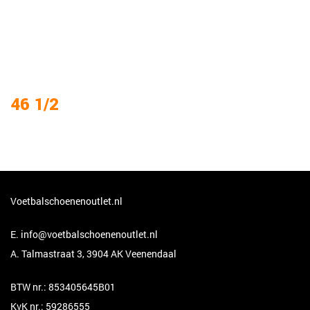
46 1/2
Voetbalschoenenoutlet.nl
E.
info@voetbalschoenenoutlet.nl
A. Talmastraat 3, 3904 AK Veenendaal
BTW nr.: 853405645B01
KvK nr.: 59286555