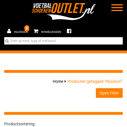
0
INLOGGEN
WINKELWAGEN
Home
Producten getagged “Absolion”
Open Filter
Productsortering: