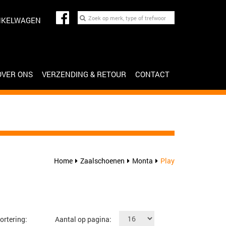
NKELWAGEN
OVER ONS
VERZENDING & RETOUR
CONTACT
Home
Zaalschoenen
Monta
Play
ortering:
Aantal op pagina: