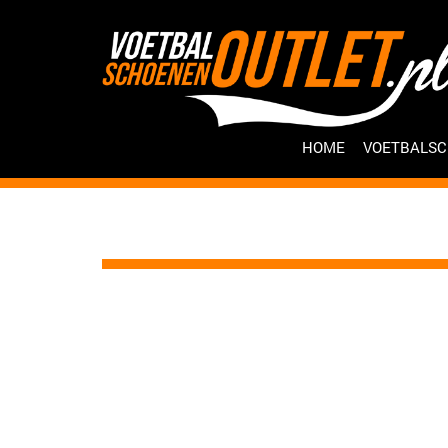
HOME
VOETBALS