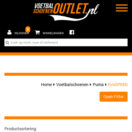
0
INLOGGEN
WINKELWAGEN
Home
Voetbalschoenen
Puma
EvoSPEED
Open Filter
Productsortering: