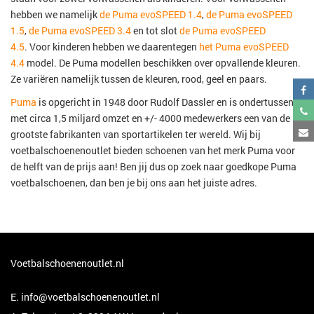
hebben we namelijk
de Puma evoSPEED 1.4
,
de Puma evoSPEED
1.5
,
de Puma evoSPEED 3.4
en tot slot
de Puma evoSPEED
4.5
. Voor kinderen hebben we daarentegen
het Puma evoSPEED
4.4
model. De Puma modellen beschikken over opvallende kleuren.
Ze variëren namelijk tussen de kleuren, rood, geel en paars.
Puma
is opgericht in 1948 door Rudolf Dassler en is ondertussen
met circa 1,5 miljard omzet en +/- 4000 medewerkers een van de
grootste fabrikanten van sportartikelen ter wereld. Wij bij
voetbalschoenenoutlet bieden schoenen van het merk Puma voor
de helft van de prijs aan! Ben jij dus op zoek naar goedkope Puma
voetbalschoenen, dan ben je bij ons aan het juiste adres.
Voetbalschoenenoutlet.nl
E.
info@voetbalschoenenoutlet.nl